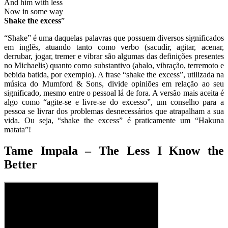
And him with less
Now in some way
Shake the excess
”
“Shake” é uma daquelas palavras que possuem diversos significados
em inglês, atuando tanto como verbo (sacudir, agitar, acenar,
derrubar, jogar, tremer e vibrar são algumas das definições presentes
no Michaelis) quanto como substantivo (abalo, vibração, terremoto e
bebida batida, por exemplo). A frase “shake the excess”, utilizada na
música do Mumford & Sons, divide opiniões em relação ao seu
significado, mesmo entre o pessoal lá de fora. A versão mais aceita é
algo como “agite-se e livre-se do excesso”, um conselho para a
pessoa se livrar dos problemas desnecessários que atrapalham a sua
vida. Ou seja, “shake the excess” é praticamente um “Hakuna
matata”!
Tame Impala – The Less I Know the
Better