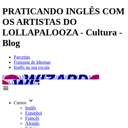
PRATICANDO INGLÊS COM
OS ARTISTAS DO
LOLLAPALOOZA - Cultura -
Blog
Parcerias
Franquia de Idiomas
Inglês na sua escola
PRATICANDO INGLÊS COM OS ARTISTAS DO
LOLLAPALOOZA
menu
keyboard_arrow_down
Cursos
Inglês
Espanhol
Francês
Alemão