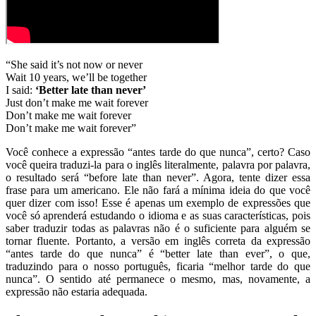
“She said it’s not now or never
Wait 10 years, we’ll be together
I said:
‘Better late than never’
Just don’t make me wait forever
Don’t make me wait forever
Don’t make me wait forever”
Você conhece a expressão “antes tarde do que nunca”, certo? Caso
você queira traduzi-la para o inglês literalmente, palavra por palavra,
o resultado será “before late than never”. Agora, tente dizer essa
frase para um americano. Ele não fará a mínima ideia do que você
quer dizer com isso! Esse é apenas um exemplo de expressões que
você só aprenderá estudando o idioma e as suas características, pois
saber traduzir todas as palavras não é o suficiente para alguém se
tornar fluente. Portanto, a versão em inglês correta da expressão
“antes tarde do que nunca” é “better late than ever”, o que,
traduzindo para o nosso português, ficaria “melhor tarde do que
nunca”. O sentido até permanece o mesmo, mas, novamente, a
expressão não estaria adequada.