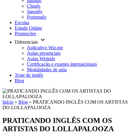
Italiano
Chinês
Japonês
Português
Escolas
Estude Online
Promoções
keyboard_arrow_down
Diferenciais
Aplicativo Wiz.me
Aulas presenciais
Aulas Wizkids
Certificação e exames internacionais
Modalidades de aula
Teste de inglês
Blog
Início
»
Blog
»
PRATICANDO INGLÊS COM OS ARTISTAS
DO LOLLAPALOOZA
PRATICANDO INGLÊS COM OS
ARTISTAS DO LOLLAPALOOZA