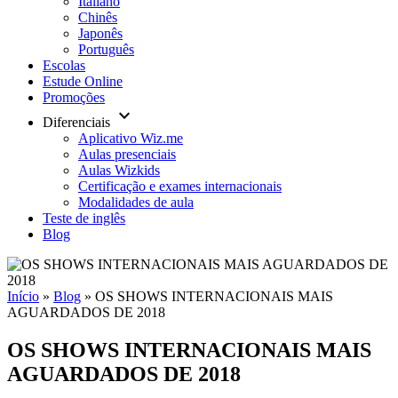
Italiano
Chinês
Japonês
Português
Escolas
Estude Online
Promoções
keyboard_arrow_down
Diferenciais
Aplicativo Wiz.me
Aulas presenciais
Aulas Wizkids
Certificação e exames internacionais
Modalidades de aula
Teste de inglês
Blog
Início
»
Blog
»
OS SHOWS INTERNACIONAIS MAIS
AGUARDADOS DE 2018
OS SHOWS INTERNACIONAIS MAIS
AGUARDADOS DE 2018