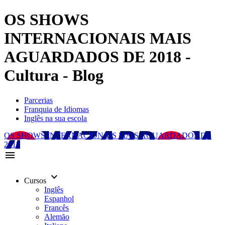
OS SHOWS
INTERNACIONAIS MAIS
AGUARDADOS DE 2018 -
Cultura - Blog
Parcerias
Franquia de Idiomas
Inglês na sua escola
OS SHOWS INTERNACIONAIS MAIS AGUARDADOS DE
2018
menu
keyboard_arrow_down
Cursos
Inglês
Espanhol
Francês
Alemão