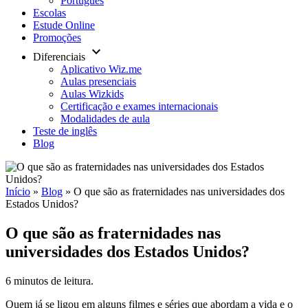
Português
Escolas
Estude Online
Promoções
keyboard_arrow_down
Diferenciais
Aplicativo Wiz.me
Aulas presenciais
Aulas Wizkids
Certificação e exames internacionais
Modalidades de aula
Teste de inglês
Blog
Início
»
Blog
»
O que são as fraternidades nas universidades dos
Estados Unidos?
O que são as fraternidades nas
universidades dos Estados Unidos?
6 minutos de leitura.
Quem já se ligou em alguns filmes e séries que abordam a vida e o