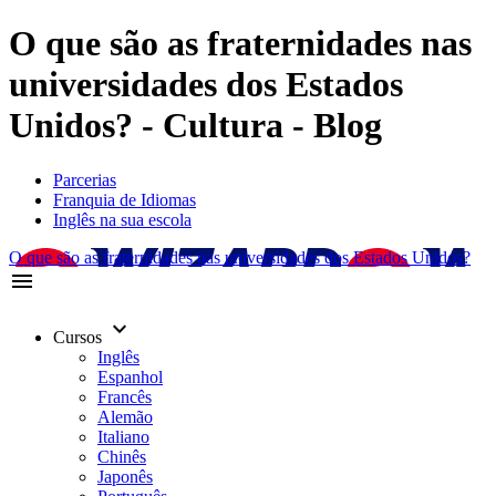
O que são as fraternidades nas
universidades dos Estados
Unidos? - Cultura - Blog
Parcerias
Franquia de Idiomas
Inglês na sua escola
O que são as fraternidades nas universidades dos Estados Unidos?
menu
keyboard_arrow_down
Cursos
Inglês
Espanhol
Francês
Alemão
Italiano
Chinês
Japonês