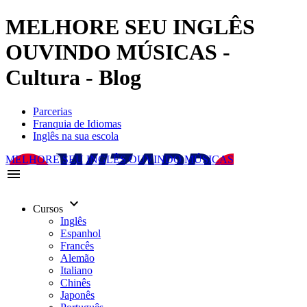
MELHORE SEU INGLÊS
OUVINDO MÚSICAS -
Cultura - Blog
Parcerias
Franquia de Idiomas
Inglês na sua escola
MELHORE SEU INGLÊS OUVINDO MÚSICAS
menu
keyboard_arrow_down
Cursos
Inglês
Espanhol
Francês
Alemão
Italiano
Chinês
Japonês