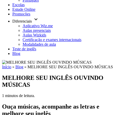
Português
Escolas
Estude Online
Promoções
keyboard_arrow_down
Diferenciais
Aplicativo Wiz.me
Aulas presenciais
Aulas Wizkids
Certificação e exames internacionais
Modalidades de aula
Teste de inglês
Blog
Início
»
Blog
»
MELHORE SEU INGLÊS OUVINDO MÚSICAS
MELHORE SEU INGLÊS OUVINDO
MÚSICAS
1 minutos de leitura.
Ouça músicas, acompanhe as letras e
melhore seu inglês