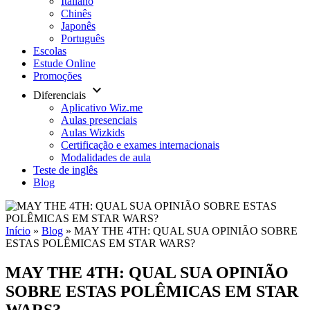
Italiano
Chinês
Japonês
Português
Escolas
Estude Online
Promoções
keyboard_arrow_down
Diferenciais
Aplicativo Wiz.me
Aulas presenciais
Aulas Wizkids
Certificação e exames internacionais
Modalidades de aula
Teste de inglês
Blog
Início
»
Blog
»
MAY THE 4TH: QUAL SUA OPINIÃO SOBRE
ESTAS POLÊMICAS EM STAR WARS?
MAY THE 4TH: QUAL SUA OPINIÃO
SOBRE ESTAS POLÊMICAS EM STAR
WARS?