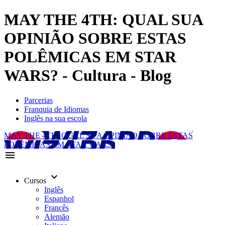
MAY THE 4TH: QUAL SUA
OPINIÃO SOBRE ESTAS
POLÊMICAS EM STAR
WARS? - Cultura - Blog
Parcerias
Franquia de Idiomas
Inglês na sua escola
MAY THE 4TH: QUAL SUA OPINIÃO SOBRE ESTAS
POLÊMICAS EM STAR WARS?
menu
keyboard_arrow_down
Cursos
Inglês
Espanhol
Francês
Alemão