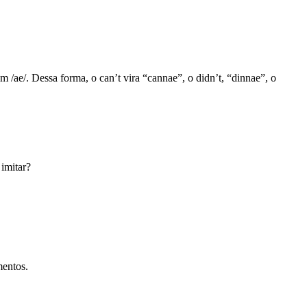
.
 /ae/. Dessa forma, o can’t vira “cannae”, o didn’t, “dinnae”, o
imitar?
mentos.