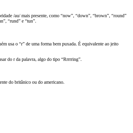
onoridade /au/ mais presente, como “now”, “down”, “brown”, “round”
n”, “rund” e “tun”.
guém usa o “r” de uma forma bem puxada. É equivalente ao jeito
r do r da palavra, algo do tipo “Rrrrring”.
ente do britânico ou do americano.