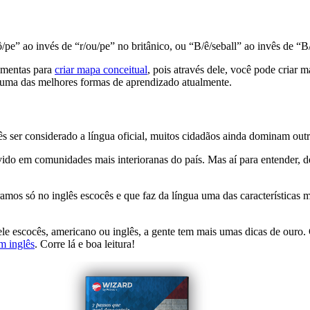
” ao invés de “r/ou/pe” no britânico, ou “B/ê/seball” ao invês de “B/e
ramentas para
criar mapa conceitual
, pois através dele, você pode criar m
, uma das melhores formas de aprendizado atualmente.
ês ser considerado a língua oficial, muitos cidadãos ainda dominam outr
ido em comunidades mais interioranas do país. Mas aí para entender, d
amos só no inglês escocês e que faz da língua uma das características 
a ele escocês, americano ou inglês, a gente tem mais umas dicas de our
m inglês
. Corre lá e boa leitura!