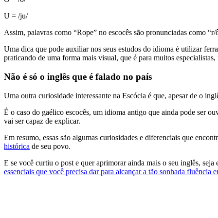
U = /ju/
Assim, palavras como “Rope” no escocês são pronunciadas como “r/ô/pe
Uma dica que pode auxiliar nos seus estudos do idioma é utilizar fer
praticando de uma forma mais visual, que é para muitos especialistas
Não é só o inglês que é falado no país
Uma outra curiosidade interessante na Escócia é que, apesar de o ingl
É o caso do gaélico escocês, um idioma antigo que ainda pode ser ouv
vai ser capaz de explicar.
Em resumo, essas são algumas curiosidades e diferenciais que encontr
histórica
de seu povo.
E se você curtiu o post e quer aprimorar ainda mais o seu inglês, sej
essenciais que você precisa dar para alcançar a tão sonhada fluência e