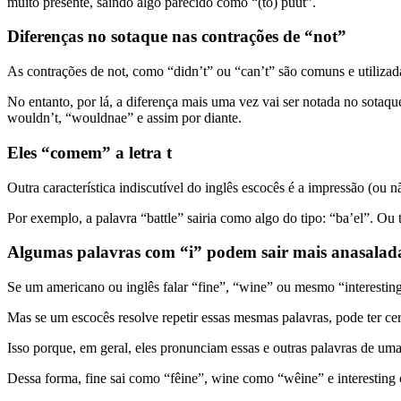
muito presente, saindo algo parecido como “(to) puut”.
Diferenças no sotaque nas contrações de “not”
As contrações de not, como “didn’t” ou “can’t” são comuns e utilizad
No entanto, por lá, a diferença mais uma vez vai ser notada no sotaqu
wouldn’t, “wouldnae” e assim por diante.
Eles “comem” a letra t
Outra característica indiscutível do inglês escocês é a impressão (ou 
Por exemplo, a palavra “battle” sairia como algo do tipo: “ba’el”. 
Algumas palavras com “i” podem sair mais anasalad
Se um americano ou inglês falar “fine”, “wine” ou mesmo “interesting”,
Mas se um escocês resolve repetir essas mesmas palavras, pode ter ce
Isso porque, em geral, eles pronunciam essas e outras palavras de um
Dessa forma, fine sai como “fêine”, wine como “wêine” e interesting