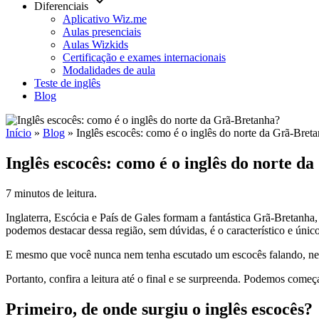
keyboard_arrow_down
Diferenciais
Aplicativo Wiz.me
Aulas presenciais
Aulas Wizkids
Certificação e exames internacionais
Modalidades de aula
Teste de inglês
Blog
Início
»
Blog
»
Inglês escocês: como é o inglês do norte da Grã-Bret
Inglês escocês: como é o inglês do norte d
7 minutos de leitura.
Inglaterra, Escócia e País de Gales formam a fantástica Grã-Bretanha,
podemos destacar dessa região, sem dúvidas, é o característico e únic
E mesmo que você nunca nem tenha escutado um escocês falando, neste
Portanto, confira a leitura até o final e se surpreenda. Podemos começ
Primeiro, de onde surgiu o inglês escocês?