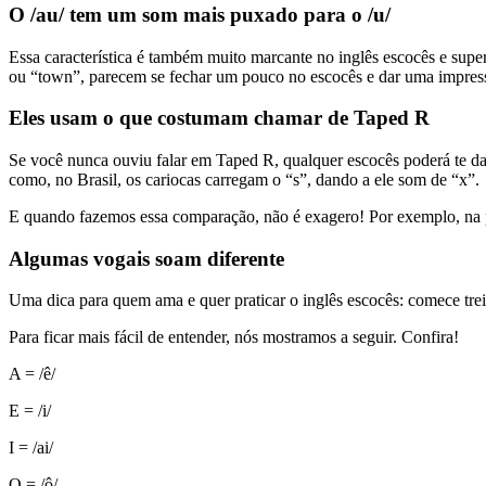
O /au/ tem um som mais puxado para o /u/
Essa característica é também muito marcante no inglês escocês e sup
ou “town”, parecem se fechar um pouco no escocês e dar uma impressã
Eles usam o que costumam chamar de Taped R
Se você nunca ouviu falar em Taped R, qualquer escocês poderá te da
como, no Brasil, os cariocas carregam o “s”, dando a ele som de “x”.
E quando fazemos essa comparação, não é exagero! Por exemplo, na pal
Algumas vogais soam diferente
Uma dica para quem ama e quer praticar o inglês escocês: comece trei
Para ficar mais fácil de entender, nós mostramos a seguir. Confira!
A = /ê/
E = /i/
I = /ai/
O = /ô/