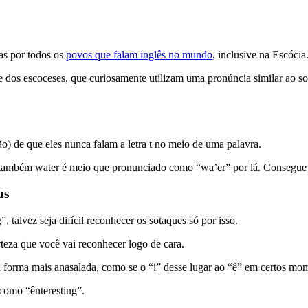
as por todos os
povos que falam inglês no mundo
, inclusive na Escócia
e dos escoceses, que curiosamente utilizam uma pronúncia similar ao som
não) de que eles nunca falam a letra t no meio de uma palavra.
Ou também water é meio que pronunciado como “wa’er” por lá. Consegue 
as
 talvez seja difícil reconhecer os sotaques só por isso.
rteza que você vai reconhecer logo de cara.
a forma mais anasalada, como se o “i” desse lugar ao “ê” em certos mo
 como “ênteresting”.