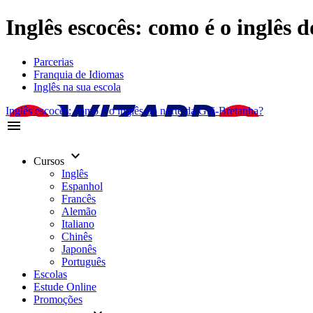
Inglês escocês: como é o inglês 
Parcerias
Franquia de Idiomas
Inglês na sua escola
Inglês escocês: como é o inglês do norte da Grã-Bretanha?
menu
keyboard_arrow_down
Cursos
Inglês
Espanhol
Francês
Alemão
Italiano
Chinês
Japonês
Português
Escolas
Estude Online
Promoções