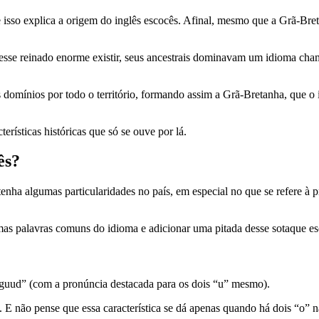
e isso explica a origem do inglês escocês. Afinal, mesmo que a Grã-Bret
sse reinado enorme existir, seus ancestrais dominavam um idioma chama
 domínios por todo o território, formando assim a Grã-Bretanha, que o i
erísticas históricas que só se ouve por lá.
ês?
antenha algumas particularidades no país, em especial no que se refere 
mas palavras comuns do idioma e adicionar uma pitada desse sotaque es
“guud” (com a pronúncia destacada para os dois “u” mesmo).
E não pense que essa característica se dá apenas quando há dois “o” n