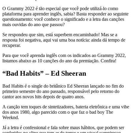
O Grammy 2022 é tão especial que você pode utilizá-lo como
plataforma para aprender inglês, sabia? Basta responder ao seguinte
questionamento: você conhece o significado e a letra das canções
mais ouvidas do ano que passou?
Se respondeu que sim, está superbem encaminhado! Mas se a
resposta foi negativa, aqui vai uma boa notícia: ainda dá tempo de
recuperar.
Para que você aprenda inglês com os indicados ao Grammy 2022,
listamos abaixo as 10 canções do ano da premiação. Confira!
“Bad Habits” – Ed Sheeran
Bad Habits é o single do britânico Ed Sheeran lançado no fim do
primeiro semestre do ano passado, responsável pelo retorno do
cantor aos novos hits depois de quatro anos.
A canção tem toques de sintetizadores, bateria eletrônica e uma vibe
dos anos 1980, algo parecido com o que faz o bad boy The
Weeknd.
Já a letra é confessional e fala sobre maus hábitos, que podem ser
conferidos no clipe que tem ar de terror e um visual vampiresco.