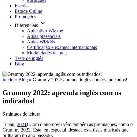
Português
Escolas
Estude Online
Promoções
keyboard_arrow_down
Diferenciais
Aplicativo Wiz.me
Aulas presenciais
Aulas Wizkids
Certificação e exames internacionais
Modalidades de aula
Teste de inglês
Blog
Início
»
Blog
»
Grammy 2022: aprenda inglês com os indicados!
Grammy 2022: aprenda inglês com os
indicados!
6 minutos de leitura.
Tchau,
2021
! Com o ano novo vêm também as premiações, como o
Grammy 2022. Esta, em especial, destaca os artistas musicais que
brilharam no ano passado.