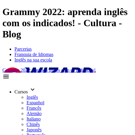
Grammy 2022: aprenda inglês
com os indicados! - Cultura -
Blog
Parcerias
Franquia de Idiomas
Inglês na sua escola
Grammy 2022: aprenda inglês com os indicados!
menu
keyboard_arrow_down
Cursos
Inglês
Espanhol
Francês
Alemão
Italiano
Chinês
Japonês