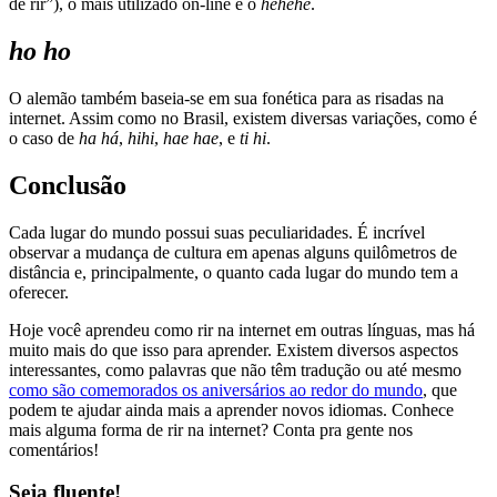
de rir”), o mais utilizado on-line é o
héhéhé
.
ho ho
O alemão também baseia-se em sua fonética para as risadas na
internet. Assim como no Brasil, existem diversas variações, como é
o caso de
ha há
,
hihi
,
hae hae
, e
ti hi
.
Conclusão
Cada lugar do mundo possui suas peculiaridades. É incrível
observar a mudança de cultura em apenas alguns quilômetros de
distância e, principalmente, o quanto cada lugar do mundo tem a
oferecer.
Hoje você aprendeu como rir na internet em outras línguas, mas há
muito mais do que isso para aprender. Existem diversos aspectos
interessantes, como palavras que não têm tradução ou até mesmo
como são comemorados os aniversários ao redor do mundo
, que
podem te ajudar ainda mais a aprender novos idiomas. Conhece
mais alguma forma de rir na internet? Conta pra gente nos
comentários!
Seja fluente!