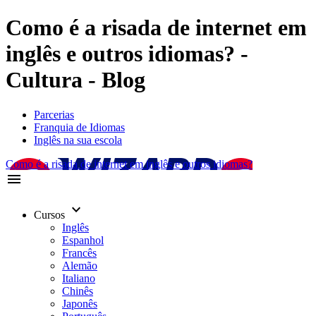
Como é a risada de internet em
inglês e outros idiomas? -
Cultura - Blog
Parcerias
Franquia de Idiomas
Inglês na sua escola
Como é a risada de internet em inglês e outros idiomas?
menu
keyboard_arrow_down
Cursos
Inglês
Espanhol
Francês
Alemão
Italiano
Chinês
Japonês