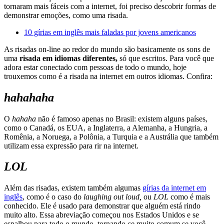
tornaram mais fáceis com a internet, foi preciso descobrir formas de
demonstrar emoções, como uma risada.
10 gírias em inglês mais faladas por jovens americanos
As risadas on-line ao redor do mundo são basicamente os sons de
uma
risada em idiomas diferentes,
só que escritos. Para você que
adora estar conectado com pessoas de todo o mundo, hoje
trouxemos como é a risada na internet em outros idiomas. Confira:
hahahaha
O
hahaha
não é famoso apenas no Brasil: existem alguns países,
como o Canadá, os EUA, a Inglaterra, a Alemanha, a Hungria, a
Romênia, a Noruega, a Polônia, a Turquia e a Austrália que também
utilizam essa expressão para rir na internet.
LOL
Além das risadas, existem também algumas
gírias da internet em
inglês
, como é o caso do
laughing out loud,
ou
LOL
como é mais
conhecido. Ele é usado para demonstrar que alguém está rindo
muito alto. Essa abreviação começou nos Estados Unidos e se
espalhou para todo o mundo, tornando-se muito comum se você