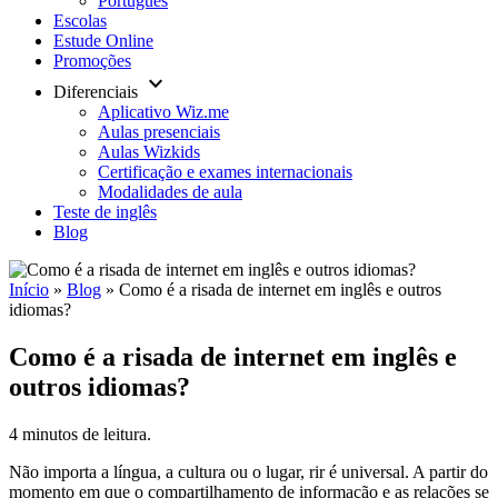
Português
Escolas
Estude Online
Promoções
keyboard_arrow_down
Diferenciais
Aplicativo Wiz.me
Aulas presenciais
Aulas Wizkids
Certificação e exames internacionais
Modalidades de aula
Teste de inglês
Blog
Início
»
Blog
»
Como é a risada de internet em inglês e outros
idiomas?
Como é a risada de internet em inglês e
outros idiomas?
4 minutos de leitura.
Não importa a língua, a cultura ou o lugar, rir é universal. A partir do
momento em que o compartilhamento de informação e as relações se