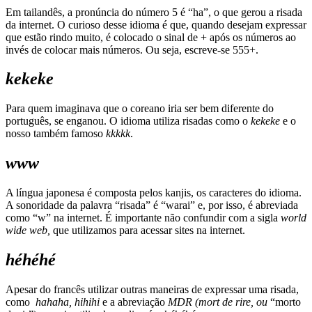
Em tailandês, a pronúncia do número 5 é “ha”, o que gerou a risada
da internet. O curioso desse idioma é que, quando desejam expressar
que estão rindo muito, é colocado o sinal de + após os números ao
invés de colocar mais números. Ou seja, escreve-se 555+.
kekeke
Para quem imaginava que o coreano iria ser bem diferente do
português, se enganou. O idioma utiliza risadas como o
kekeke
e o
nosso também famoso
kkkkk
.
www
A língua japonesa é composta pelos kanjis, os caracteres do idioma.
A sonoridade da palavra “risada” é “warai” e, por isso, é abreviada
como “w” na internet. É importante não confundir com a sigla
world
wide web,
que utilizamos para acessar sites na internet.
héhéhé
Apesar do francês utilizar outras maneiras de expressar uma risada,
como
hahaha, hihihi
e a abreviação
MDR (mort de rire, ou
“morto