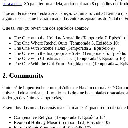
para a data
. Só para ter uma ideia, ao todo, foram 8 episódios dedica
E se ainda não veio nada à sua cabeça, vai uma forcinha! Lembra qua
algumas cenas que ficaram marcadas entre os episódios de Natal de F
Que tal ver (ou rever) um dos episódios abaixo?
The One with the Holiday Armadillo (Temporada 7, Episódio 
The One Where Rachel Quits (Temporada 3, Episódio 10)
The One with Phoebe’s Dad (Temporada 2, Episódio 9)
The One with the Inappropriate Sister (Temporada 5, Episódio 
The One with Christmas in Tulsa (Temporada 9, Episódio 10)
The One With the Girl From Poughkeepsie (Temporada 4, Epis
2. Community
Outra série imperdível e com episódios de Natal memoráveis é Commun
universidade americana. E muito mais do que boas piadas e sacadas, a 
ao longo das últimas temporadas).
E sem dúvidas uma das cenas mais marcantes é quando uma festa de fi
Comparative Religion (Temporada 1, Episódio 12)
Regional Holiday Music (Temporada 3, Episódio 10)
Intro to Knots (Temporada 4, Episódio 10)