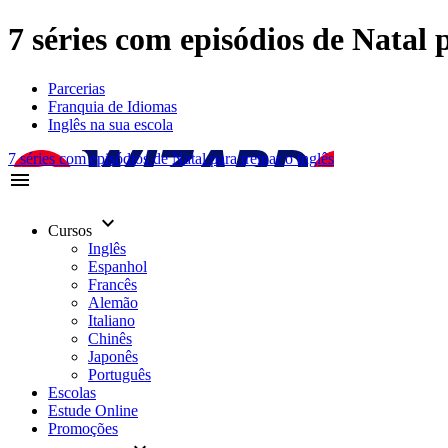
7 séries com episódios de Natal p
Parcerias
Franquia de Idiomas
Inglês na sua escola
7 séries com episódios de Natal para treinar o inglês
menu
keyboard_arrow_down
Cursos
Inglês
Espanhol
Francês
Alemão
Italiano
Chinês
Japonês
Português
Escolas
Estude Online
Promoções