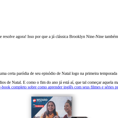
gente resolve agora! Isso por que a já clássica Brooklyn Nine-Nine tam
 uma certa paródia de seu episódio de Natal logo na primeira temporada 
os de Natal. E como o fim do ano já está aí, que tal começar aquela m
e-book completo sobre como aprender inglês com seus filmes e séries pr