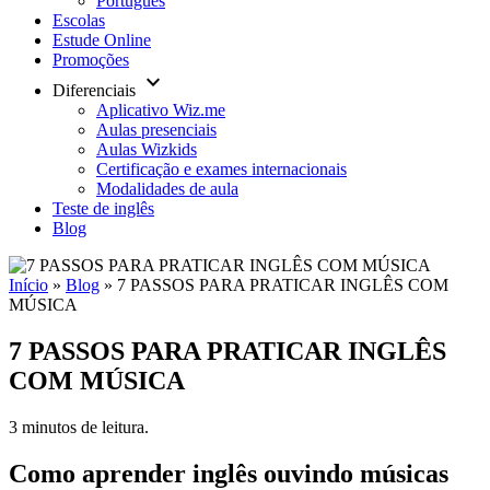
Português
Escolas
Estude Online
Promoções
keyboard_arrow_down
Diferenciais
Aplicativo Wiz.me
Aulas presenciais
Aulas Wizkids
Certificação e exames internacionais
Modalidades de aula
Teste de inglês
Blog
Início
»
Blog
»
7 PASSOS PARA PRATICAR INGLÊS COM
MÚSICA
7 PASSOS PARA PRATICAR INGLÊS
COM MÚSICA
3 minutos de leitura.
Como aprender inglês ouvindo músicas