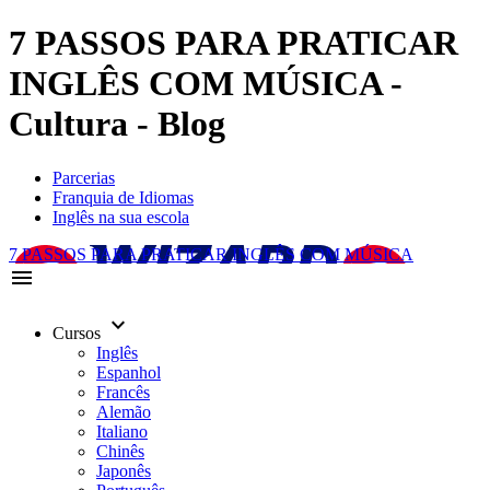
7 PASSOS PARA PRATICAR
INGLÊS COM MÚSICA -
Cultura - Blog
Parcerias
Franquia de Idiomas
Inglês na sua escola
7 PASSOS PARA PRATICAR INGLÊS COM MÚSICA
menu
keyboard_arrow_down
Cursos
Inglês
Espanhol
Francês
Alemão
Italiano
Chinês
Japonês