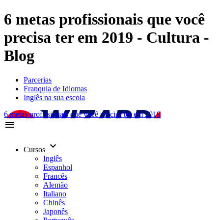
6 metas profissionais que você
precisa ter em 2019 - Cultura -
Blog
Parcerias
Franquia de Idiomas
Inglês na sua escola
6 metas profissionais que você precisa ter em 2019
menu
keyboard_arrow_down
Cursos
Inglês
Espanhol
Francês
Alemão
Italiano
Chinês
Japonês