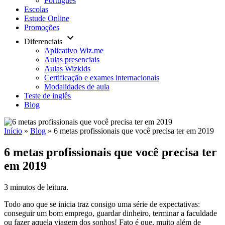
Português
Escolas
Estude Online
Promoções
keyboard_arrow_down
Diferenciais
Aplicativo Wiz.me
Aulas presenciais
Aulas Wizkids
Certificação e exames internacionais
Modalidades de aula
Teste de inglês
Blog
Início
»
Blog
»
6 metas profissionais que você precisa ter em 2019
6 metas profissionais que você precisa ter
em 2019
3 minutos de leitura.
Todo ano que se inicia traz consigo uma série de expectativas:
conseguir um bom emprego, guardar dinheiro, terminar a faculdade
ou fazer aquela viagem dos sonhos! Fato é que, muito além de