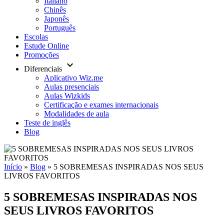
Italiano
Chinês
Japonês
Português
Escolas
Estude Online
Promoções
keyboard_arrow_down
Diferenciais
Aplicativo Wiz.me
Aulas presenciais
Aulas Wizkids
Certificação e exames internacionais
Modalidades de aula
Teste de inglês
Blog
Início
»
Blog
»
5 SOBREMESAS INSPIRADAS NOS SEUS
LIVROS FAVORITOS
5 SOBREMESAS INSPIRADAS NOS
SEUS LIVROS FAVORITOS