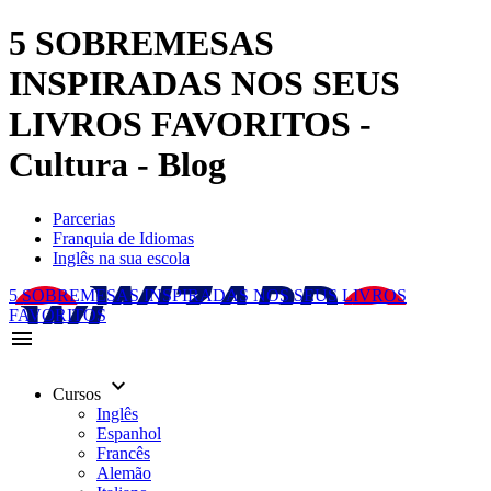
5 SOBREMESAS
INSPIRADAS NOS SEUS
LIVROS FAVORITOS -
Cultura - Blog
Parcerias
Franquia de Idiomas
Inglês na sua escola
5 SOBREMESAS INSPIRADAS NOS SEUS LIVROS
FAVORITOS
menu
keyboard_arrow_down
Cursos
Inglês
Espanhol
Francês
Alemão