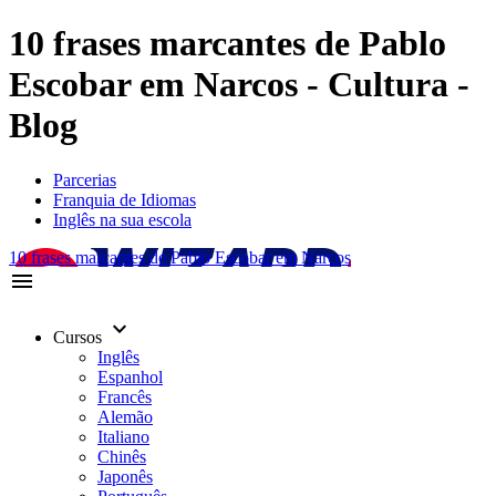
10 frases marcantes de Pablo
Escobar em Narcos - Cultura -
Blog
Parcerias
Franquia de Idiomas
Inglês na sua escola
10 frases marcantes de Pablo Escobar em Narcos
menu
keyboard_arrow_down
Cursos
Inglês
Espanhol
Francês
Alemão
Italiano
Chinês
Japonês