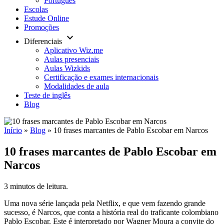
Português
Escolas
Estude Online
Promoções
keyboard_arrow_down
Diferenciais
Aplicativo Wiz.me
Aulas presenciais
Aulas Wizkids
Certificação e exames internacionais
Modalidades de aula
Teste de inglês
Blog
Início
»
Blog
»
10 frases marcantes de Pablo Escobar em Narcos
10 frases marcantes de Pablo Escobar em
Narcos
3 minutos de leitura.
Uma nova série lançada pela Netflix, e que vem fazendo grande
sucesso, é Narcos, que conta a história real do traficante colombiano
Pablo Escobar. Este é interpretado por Wagner Moura a convite do