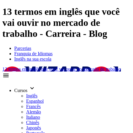
13 termos em inglês que você
vai ouvir no mercado de
trabalho - Carreira - Blog
Parcerias
Franquia de Idiomas
Inglês na sua escola
13 termos em inglês que você vai ouvir no mercado de trabalho
menu
keyboard_arrow_down
Cursos
Inglês
Espanhol
Francês
Alemão
Italiano
Chinês
Japonês