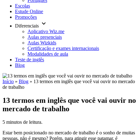
Português
Escolas
Estude Online
Promoções
keyboard_arrow_down
Diferenciais
Aplicativo Wiz.me
Aulas presenciais
Aulas Wizkids
Certificação e exames internacionais
Modalidades de aula
Teste de inglês
Blog
Início
»
Blog
»
13 termos em inglês que você vai ouvir no mercado
de trabalho
13 termos em inglês que você vai ouvir no
mercado de trabalho
5 minutos de leitura.
Estar bem posicionado no mercado de trabalho é o sonho de muitas
pessoas, não é mesmo? Porém, para atingir esse patamar, é