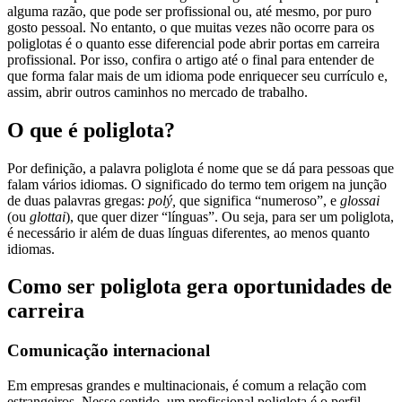
alguma razão, que pode ser profissional ou, até mesmo, por puro
gosto pessoal. No entanto, o que muitas vezes não ocorre para os
poliglotas é o quanto esse diferencial pode abrir portas em carreira
profissional. Por isso, confira o artigo até o final para entender de
que forma falar mais de um idioma pode enriquecer seu currículo e,
assim, abrir outros caminhos no mercado de trabalho.
O que é poliglota?
Por definição, a palavra poliglota é nome que se dá para pessoas que
falam vários idiomas. O significado do termo tem origem na junção
de duas palavras gregas:
polý,
que significa “numeroso”, e
glossai
(ou
glottai
), que quer dizer “línguas”. Ou seja, para ser um poliglota,
é necessário ir além de duas línguas diferentes, ao menos quanto
idiomas.
Como ser poliglota gera oportunidades de
carreira
Comunicação internacional
Em empresas grandes e multinacionais, é comum a relação com
estrangeiros. Nesse sentido, um profissional poliglota é o perfil