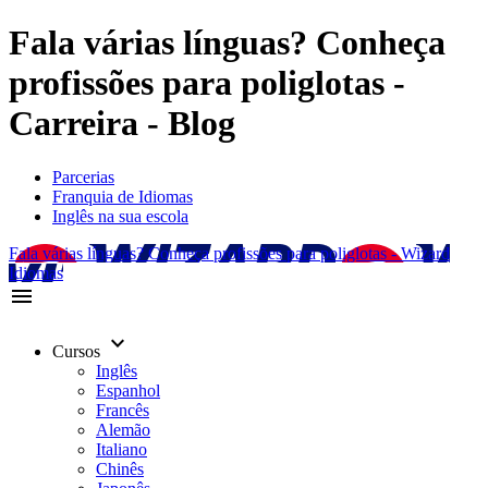
Fala várias línguas? Conheça
profissões para poliglotas -
Carreira - Blog
Parcerias
Franquia de Idiomas
Inglês na sua escola
Fala várias línguas? Conheça profissões para poliglotas - Wizard
Idiomas
menu
keyboard_arrow_down
Cursos
Inglês
Espanhol
Francês
Alemão
Italiano
Chinês