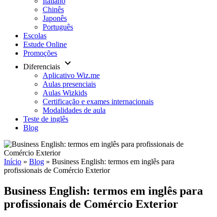
Italiano
Chinês
Japonês
Português
Escolas
Estude Online
Promoções
keyboard_arrow_down
Diferenciais
Aplicativo Wiz.me
Aulas presenciais
Aulas Wizkids
Certificação e exames internacionais
Modalidades de aula
Teste de inglês
Blog
Início
»
Blog
»
Business English: termos em inglês para
profissionais de Comércio Exterior
Business English: termos em inglês para
profissionais de Comércio Exterior