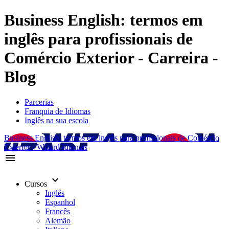
Business English: termos em
inglês para profissionais de
Comércio Exterior - Carreira -
Blog
Parcerias
Franquia de Idiomas
Inglês na sua escola
Business English: termos em inglês para profissionais de Comércio
Exterior - Wizard Idiomas
menu
keyboard_arrow_down
Cursos
Inglês
Espanhol
Francês
Alemão