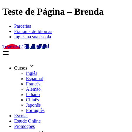
Teste de Página – Brenda
Parcerias
Franquia de Idiomas
Inglês na sua escola
Teste de Página - Brenda
menu
keyboard_arrow_down
Cursos
Inglês
Espanhol
Francês
Alemão
Italiano
Chinês
Japonês
Português
Escolas
Estude Online
Promoções