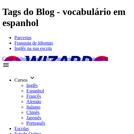
Tags do Blog - vocabulário em
espanhol
Parcerias
Franquia de Idiomas
Inglês na sua escola
Como elaborar uma carta de apresentação em espanhol?
menu
keyboard_arrow_down
Cursos
Inglês
Espanhol
Francês
Alemão
Italiano
Chinês
Japonês
Português
Escolas
Estude Online