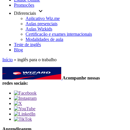
Promoções
keyboard_arrow_down
Diferenciais
Aplicativo Wiz.me
Aulas presenciais
Aulas Wizkids
Certificação e exames internacionais
Modalidades de aula
Teste de inglês
Blog
Início
»
inglês para o trabalho
Acompanhe nossas
redes sociais:
Aprendizagem