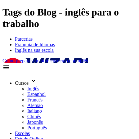
Tags do Blog - inglês para o
trabalho
Parcerias
Franquia de Idiomas
Inglês na sua escola
Como preparar um bom currículo em inglês
menu
keyboard_arrow_down
Cursos
Inglês
Espanhol
Francês
Alemão
Italiano
Chinês
Japonês
Português
Escolas
Estude Online