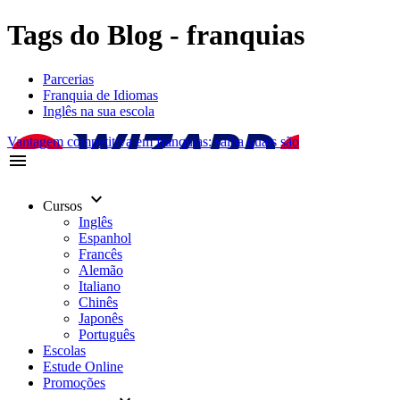
Tags do Blog - franquias
Parcerias
Franquia de Idiomas
Inglês na sua escola
Vantagem competitiva em franquias: saiba quais são
menu
keyboard_arrow_down
Cursos
Inglês
Espanhol
Francês
Alemão
Italiano
Chinês
Japonês
Português
Escolas
Estude Online
Promoções