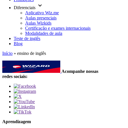
keyboard_arrow_down
Diferenciais
Aplicativo Wiz.me
Aulas presenciais
Aulas Wizkids
Certificação e exames internacionais
Modalidades de aula
Teste de inglês
Blog
Início
»
ensino de inglês
Acompanhe nossas
redes sociais:
Aprendizagem