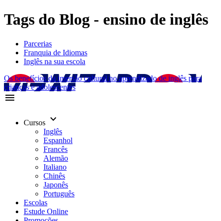
Tags do Blog - ensino de inglês
Parcerias
Franquia de Idiomas
Inglês na sua escola
Os benefícios da imersão cultural no aprendizado de inglês para
crianças e adolescentes
menu
keyboard_arrow_down
Cursos
Inglês
Espanhol
Francês
Alemão
Italiano
Chinês
Japonês
Português
Escolas
Estude Online
Promoções