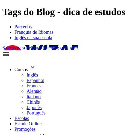
Tags do Blog - dica de estudos
Parcerias
Franquia de Idiomas
Inglês na sua escola
6 dicas para treinar o listening em inglês
menu
keyboard_arrow_down
Cursos
Inglês
Espanhol
Francês
Alemão
Italiano
Chinês
Japonês
Português
Escolas
Estude Online
Promoções