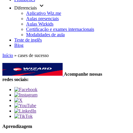
keyboard_arrow_down
Diferenciais
Aplicativo Wiz.me
Aulas presenciais
Aulas Wizkids
Certificação e exames internacionais
Modalidades de aula
Teste de inglês
Blog
Início
»
cases de sucesso
Acompanhe nossas
redes sociais:
Aprendizagem