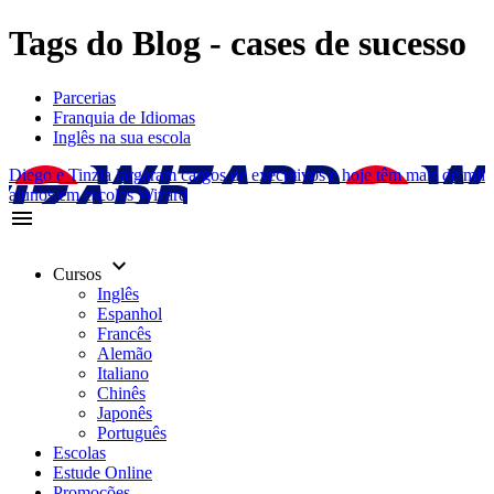
Tags do Blog - cases de sucesso
Parcerias
Franquia de Idiomas
Inglês na sua escola
Diego e Tinzia largaram cargos de executivos e hoje têm mais de mil
alunos em escolas Wizard
menu
keyboard_arrow_down
Cursos
Inglês
Espanhol
Francês
Alemão
Italiano
Chinês
Japonês
Português
Escolas
Estude Online
Promoções