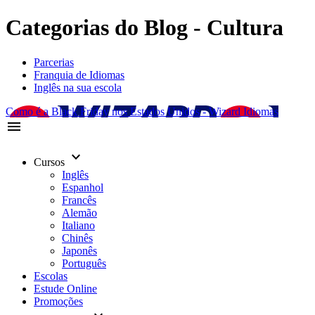
Categorias do Blog - Cultura
Parcerias
Franquia de Idiomas
Inglês na sua escola
Como é a Black Friday nos Estados Unidos - Wizard Idiomas
menu
keyboard_arrow_down
Cursos
Inglês
Espanhol
Francês
Alemão
Italiano
Chinês
Japonês
Português
Escolas
Estude Online
Promoções